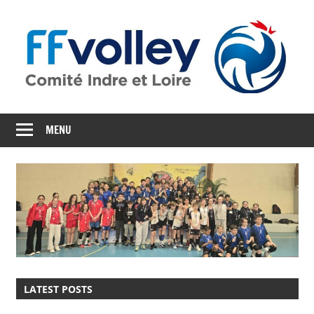
Skip
to
content
CD37
Comité
MENU
départemental
d'Indre
et
Loire
LATEST POSTS