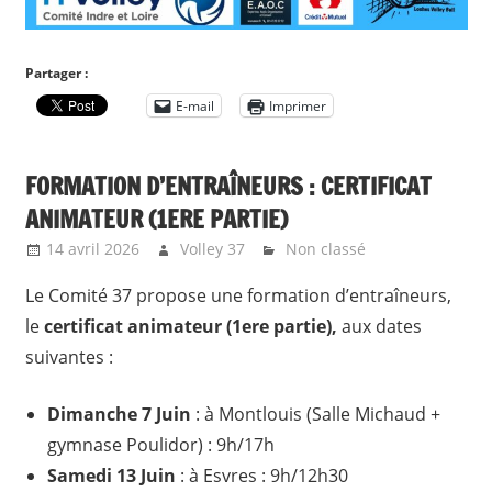
Partager :
E-mail
Imprimer
FORMATION D’ENTRAÎNEURS : CERTIFICAT
ANIMATEUR (1ERE PARTIE)
14 avril 2026
Volley 37
Non classé
Le Comité 37 propose une formation d’entraîneurs,
le
certificat animateur (1ere partie),
aux dates
suivantes :
Dimanche 7 Juin
: à Montlouis (Salle Michaud +
gymnase Poulidor) : 9h/17h
Samedi 13 Juin
: à Esvres : 9h/12h30