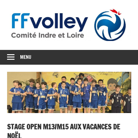
Skip
to
content
CD37
Comité
MENU
départemental
d'Indre
et
Loire
STAGE OPEN M13/M15 AUX VACANCES DE
NOËL