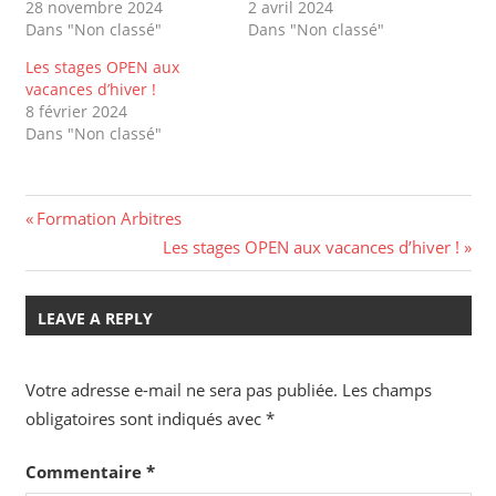
28 novembre 2024
2 avril 2024
Dans "Non classé"
Dans "Non classé"
Les stages OPEN aux
vacances d’hiver !
8 février 2024
Dans "Non classé"
Navigation
Previous
Formation Arbitres
Post:
Next
Les stages OPEN aux vacances d’hiver !
de
Post:
l’article
LEAVE A REPLY
Votre adresse e-mail ne sera pas publiée.
Les champs
obligatoires sont indiqués avec
*
Commentaire
*